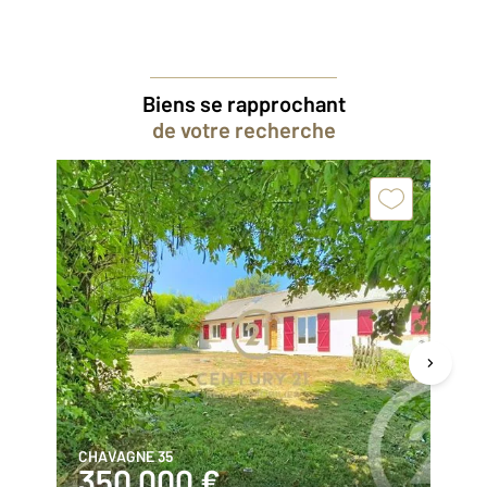
Biens se rapprochant
de votre recherche
CHAVAGNE 35
CH
350 000 €
5