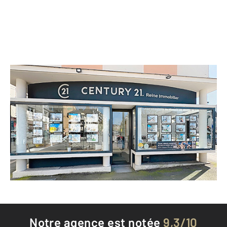
CENTURY 21 Reine Immobilier
98 Allée Saint Hélier
RENNES - 35000
Envoyer un message
Téléphoner à l'agence
Notre agence est notée
9,3/10