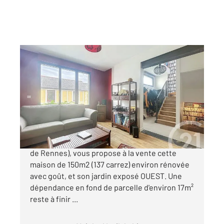
RENNES 35
2
137,15 m
, 7 pièces
Ref : 3567
Maison à vendre
698 000 €
L'agence Century21 Reine immobilier (Agence
de Rennes), vous propose à la vente cette
maison de 150m2 (137 carrez) environ rénovée
avec goût, et son jardin exposé OUEST. Une
dépendance en fond de parcelle d'environ 17m²
reste à finir ...