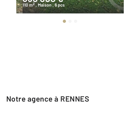
2
110 m
, Maison
, 6 pcs
19
Notre agence à RENNES