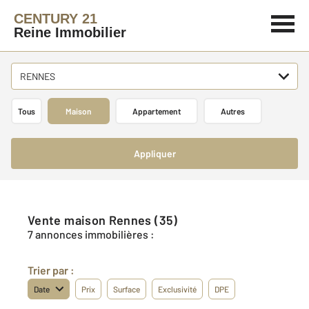
CENTURY 21
Reine Immobilier
RENNES
Tous
Maison
Appartement
Autres
Appliquer
Vente maison Rennes (35)
7 annonces immobilières :
Trier par :
Date
Prix
Surface
Exclusivité
DPE