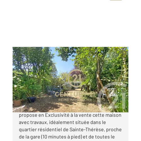
RENNES 35
2
138 m
, 5 pièces
Ref : 3920
Maison à vendre
595 000 €
L'agence CENTURY 21 Reine Immobilier, vous
propose en Exclusivité à la vente cette maison
avec travaux, idéalement située dans le
quartier résidentiel de Sainte-Thérèse, proche
de la gare (10 minutes à pied) et de toutes le