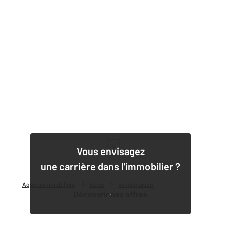
1
Vous envisagez
une carrière dans l'immobilier ?
Agence immobilière
Vente
Vente maison
Découvrir nos offres