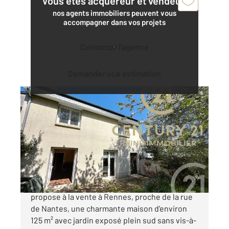
Vous êtes acquéreur et vendeur,
nos agents immobiliers peuvent vous
accompagner dans vos projets
Contacter l'agence
Demander une estimation
RENNES 35
2
124,28 m
, 6 pièces
Ref : 2864
Maison à vendre
473 000 €
L'agence CENTURY 21 Reine immobilier, vous
propose à la vente à Rennes, proche de la rue
de Nantes, une charmante maison d'environ
125 m² avec jardin exposé plein sud sans vis-à-