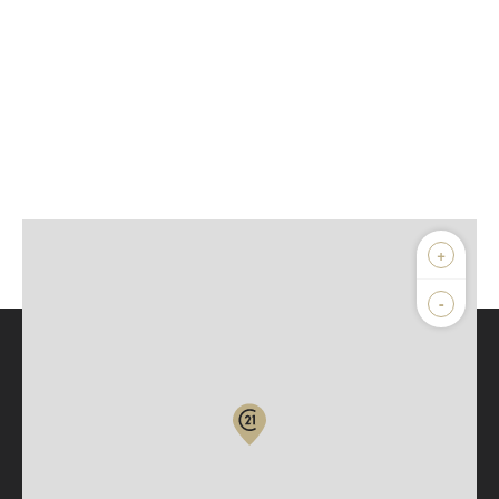
+
-
Parlons de vous, parlons biens
Votre compte :