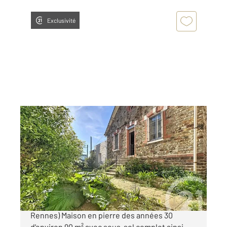
Exclusivité
RENNES 35
2
90 m
, 4 pièces
Ref : 3896
Maison à vendre
284 000 €
CENTURY 21 REINE IMMOBILIER (l'agence de
Rennes) Maison en pierre des années 30
d'environ 90 m² avec sous-sol complet ainsi