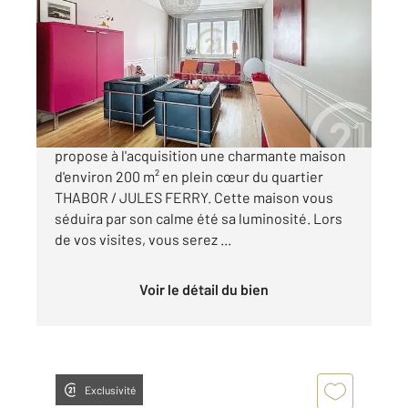
182,48 m
, 8 pièces
Ref : 3834
Maison à vendre
1 113 500 €
CENTURY 21 REINE IMMOBILIER - Vous
propose à l'acquisition une charmante maison
d'environ 200 m² en plein cœur du quartier
THABOR / JULES FERRY. Cette maison vous
séduira par son calme été sa luminosité. Lors
de vos visites, vous serez ...
Voir le détail du bien
Exclusivité