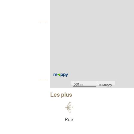
Vue globale
2
Surface totale : 54,9 m
Type d'appartement : F3
Nombre de pièces : 3
[Voir le détail]
Année construction : 1954
Équipements
500 m
©
Mappy
Les plus
Rue