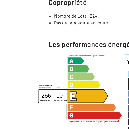
Copropriété
Nombre de Lots : 224
Pas de procédure en cours
Les performances énerg
logement extrêmement performant
*
consommation
(énergie primaire)
émissions
266
10
2
2
kg CO
/m
.an
kWh/m
.an
2
logement extrêmement peu performant