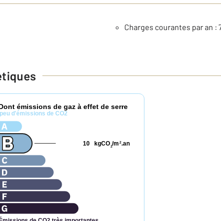
Charges courantes par an : 
étiques
Dont émissions de gaz à effet de serre
peu d'émissions de CO2
10
kgCO
/m
.an
2
2
Émissions de CO2 très importantes