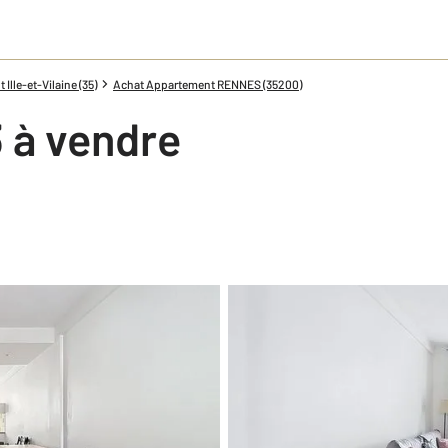
lle-et-Vilaine (35)
Achat Appartement RENNES (35200)
 à vendre