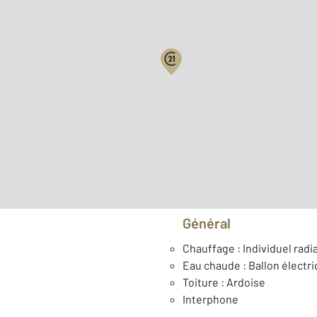
2
Surface habitable : 54 m
Étage : Rez-de-chaussée
Type de construction : Tr
Général
Chauffage : Individuel radia
Eau chaude : Ballon électr
Toiture : Ardoise
Interphone