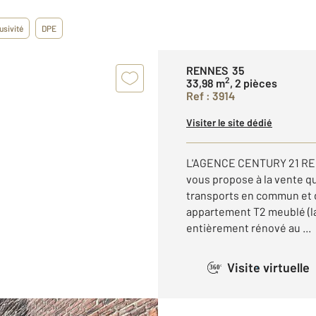
usivité
DPE
RENNES 35
2
33,98 m
, 2 pièces
Ref : 3914
Visiter le site dédié
L'AGENCE CENTURY 21 REI
vous propose à la vente qu
transports en commun et
appartement T2 meublé (lav
entièrement rénové au ...
Visite virtuelle
360°