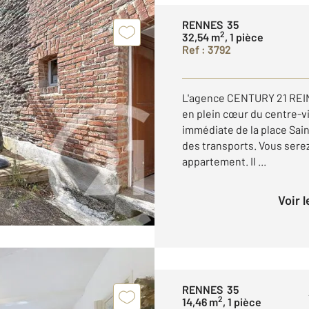
RENNES 35
2
32,54 m
, 1 pièce
Ref : 3792
L'agence CENTURY 21 REI
en plein cœur du centre-vi
immédiate de la place Sai
des transports. Vous serez
appartement. Il ...
Voir 
RENNES 35
2
14,46 m
, 1 pièce