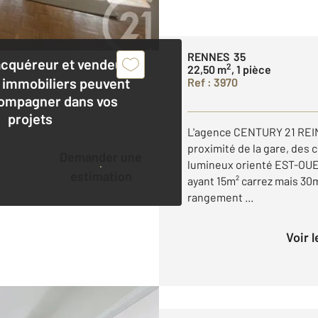
RENNES 35
acquéreur et vendeur,
2
22,50 m
, 1 pièce
 immobiliers peuvent
Ref : 3970
ompagner dans vos
projets
L'agence CENTURY 21 REI
proximité de la gare, des 
Demander une
lumineux orienté EST-OUE
estimation
ayant 15m² carrez mais 30
rangement ...
Voir 