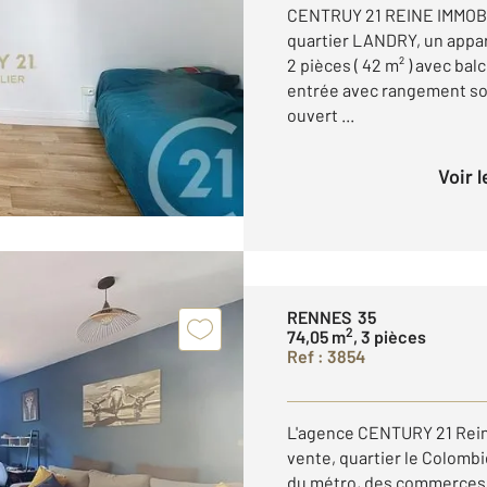
CENTRUY 21 REINE IMMOBIL
quartier LANDRY, un appa
2 pièces ( 42 m² ) avec ba
entrée avec rangement sou
ouvert ...
Voir 
RENNES 35
2
74,05 m
, 3 pièces
Ref : 3854
L'agence CENTURY 21 Reine
vente, quartier le Colombi
du métro, des commerces 