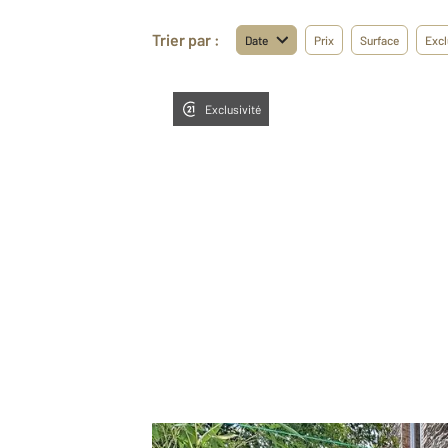
Trier par :
Date
Prix
Surface
Excl
Exclusivité