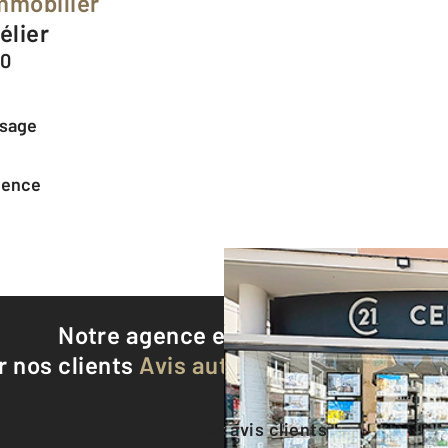
mmobilier
élier
00
ssage
agence
Notre agence est notée
9,3/10
r nos clients
Avis authentifiés par Qualite
Voir tous les avis clients