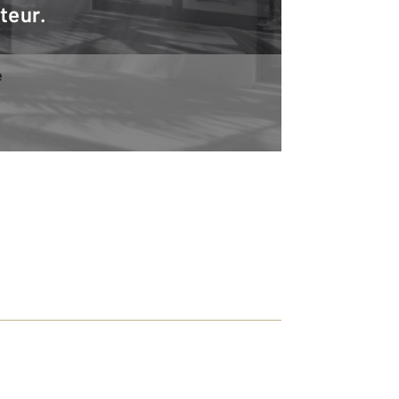
teur.
e