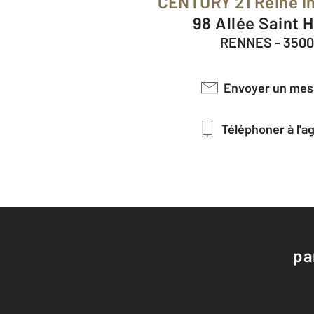
CENTURY 21 Reine I
98 Allée Saint H
RENNES - 350
Envoyer un me
Téléphoner à l'
pa