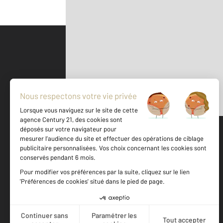
Parlons de vous, parlons biens
500 m
©
Mappy
Votre agence est notée
Achat
Location
Vente
Gestion
9,3
/
10
9,6/10