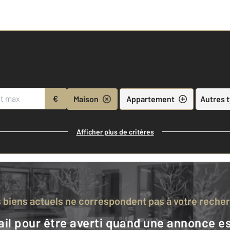
€
Maison
Appartement
Autres 
Afficher plus de critères
s biens actuels ne correspondent pas à votre reche