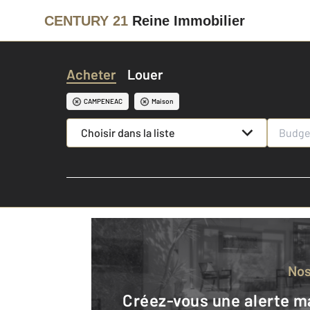
CENTURY 21
Reine Immobilier
Acheter
Louer
CAMPENEAC
Maison
Choisir dans la liste
No
Créez-vous une alerte mail pour être averti quand une annonce est en ligne et consultez la